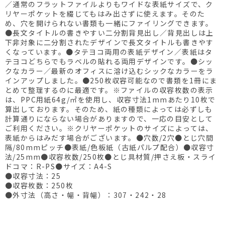
／通常のフラットファイルよりもワイドな表紙サイズで、ク
リヤーポケットを綴じてもはみ出さずに使えます。そのた
め、穴を開けられない書類も一緒にファイリングできます。
●長文タイトルの書きやすい二分割背見出し／背見出しは上
下非対象に二分割されたデザインで長文タイトルも書きやす
くなっています。●タテヨコ両用の表紙デザイン／表紙はタ
テヨコどちらでもラベルの貼れる両用デザインです。●シッ
クなカラー／最新のオフィスに溶け込むシックなカラーをラ
インアップしました。●250枚収容可能なので書類を1冊にま
とめて整理するのに最適です。※ファイルの収容枚数の表示
は、PPC用紙64g/㎡を使用し、収容寸法1mmあたり10枚で
算出しております。そのため、紙の種類によっては必ずしも
計算通りにならない場合がありますので、一応の目安として
ご利用ください。※クリヤーポケットのサイズによっては、
表紙からはみだす場合がございます。●穴数/2穴●とじ穴間
隔/80mmピッチ●表紙/色板紙（古紙パルプ配合）●収容寸
法/25mm●収容枚数/250枚●とじ具材質/押さえ板・スライ
ドコマ：R-PS●サイズ：A4-S
●収容寸法：25
●収容枚数：250枚
●外寸法（高さ・幅・背幅）：307・242・28