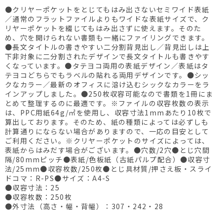
●クリヤーポケットをとじてもはみ出さないセミワイド表紙
／通常のフラットファイルよりもワイドな表紙サイズで、ク
リヤーポケットを綴じてもはみ出さずに使えます。そのた
め、穴を開けられない書類も一緒にファイリングできます。
●長文タイトルの書きやすい二分割背見出し／背見出しは上
下非対象に二分割されたデザインで長文タイトルも書きやす
くなっています。●タテヨコ両用の表紙デザイン／表紙はタ
テヨコどちらでもラベルの貼れる両用デザインです。●シッ
クなカラー／最新のオフィスに溶け込むシックなカラーをラ
インアップしました。●250枚収容可能なので書類を1冊にま
とめて整理するのに最適です。※ファイルの収容枚数の表示
は、PPC用紙64g/㎡を使用し、収容寸法1mmあたり10枚で
算出しております。そのため、紙の種類によっては必ずしも
計算通りにならない場合がありますので、一応の目安として
ご利用ください。※クリヤーポケットのサイズによっては、
表紙からはみだす場合がございます。●穴数/2穴●とじ穴間
隔/80mmピッチ●表紙/色板紙（古紙パルプ配合）●収容寸
法/25mm●収容枚数/250枚●とじ具材質/押さえ板・スライ
ドコマ：R-PS●サイズ：A4-S
●収容寸法：25
●収容枚数：250枚
●外寸法（高さ・幅・背幅）：307・242・28