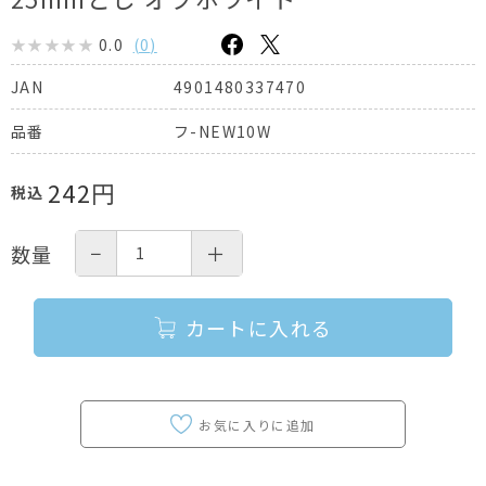
0.0
(
0
)
4901480337470
JAN
フ-NEW10W
品番
242
円
税込
−
＋
数量
カートに入れる