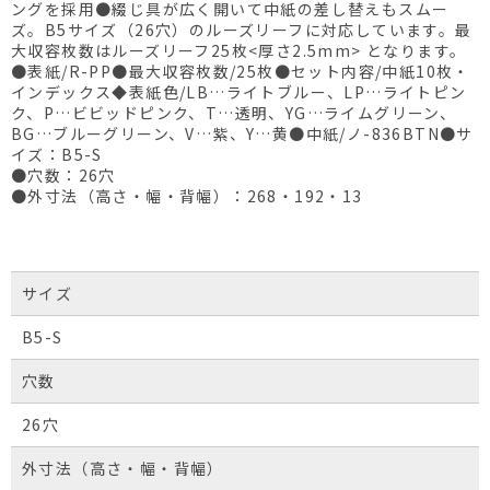
ングを採用●綴じ具が広く開いて中紙の差し替えもスムー
ズ。B5サイズ（26穴）のルーズリーフに対応しています。最
大収容枚数はルーズリーフ25枚<厚さ2.5mm> となります。
●表紙/R-PP●最大収容枚数/25枚●セット内容/中紙10枚・
インデックス◆表紙色/LB…ライトブルー、LP…ライトピン
ク、P…ビビッドピンク、T…透明、YG…ライムグリーン、
BG…ブルーグリーン、V…紫、Y…黄●中紙/ノ-836BTN●サ
イズ：B5-S
●穴数：26穴
●外寸法（高さ・幅・背幅）：268・192・13
サイズ
B5-S
穴数
26穴
外寸法（高さ・幅・背幅）