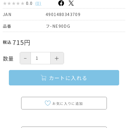
0.0
(
0
)
4901480343709
JAN
フ-NE90DG
品番
715
円
税込
−
＋
数量
カートに入れる