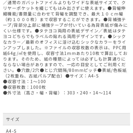
／通常のガバットファイルよりもワイドな表紙サイズで、ク
リヤーポケットを綴じてもはみ出さずに使えます。●背幅伸
縮機能/書類量に合わせて背幅を調整でき、最大１０ｃｍ幅
（約１０００枚）まで収容することができます。●背補強テ
ープ/背部分上部に補強テープが付いている為背表紙が傷みに
くい仕様です。●タテヨコ両用の表紙デザイン／表紙はタテ
ヨコどちらでもラベルの貼れる両用デザインです。●シック
なカラー／最新のオフィスに溶け込むシックなカラーをライ
ンアップしました。※ファイルの収容枚数の表示は、PPC用
紙64g/㎡を使用し、収容寸法1mmあたり10枚で算出してお
ります。そのため、紙の種類によっては必ずしも計算通りに
ならない場合がありますので、一応の目安としてご利用くだ
さい。●穴数/2穴●とじ穴間隔/80mmピッチ●表紙/色板紙
（2枚重ね、古紙パルプ配合）●サイズ：A4-S
●収容寸法：1～100
●収容枚数：1000枚
●外寸法（高さ・幅・背幅）：303・240・14～114
サイズ
A4-S