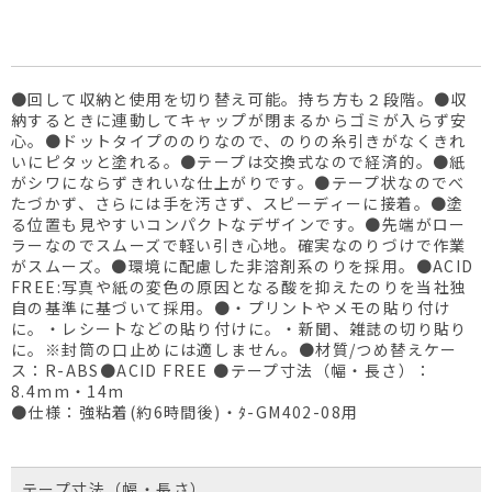
●回して収納と使用を切り替え可能。持ち方も２段階。●収
納するときに連動してキャップが閉まるからゴミが入らず安
心。●ドットタイプののりなので、のりの糸引きがなくきれ
いにピタッと塗れる。●テープは交換式なので経済的。●紙
がシワにならずきれいな仕上がりです。●テープ状なのでべ
たづかず、さらには手を汚さず、スピーディーに接着。●塗
る位置も見やすいコンパクトなデザインです。●先端がロー
ラーなのでスムーズで軽い引き心地。確実なのりづけで作業
がスムーズ。●環境に配慮した非溶剤系のりを採用。●ACID
FREE:写真や紙の変色の原因となる酸を抑えたのりを当社独
自の基準に基づいて採用。●・プリントやメモの貼り付け
に。・レシートなどの貼り付けに。・新聞、雑誌の切り貼り
に。※封筒の口止めには適しません。●材質/つめ替えケー
ス：R-ABS●ACID FREE ●テープ寸法（幅・長さ）：
8.4mm・14m
●仕様：強粘着(約6時間後)・ﾀ-GM402-08用
テープ寸法（幅・長さ）