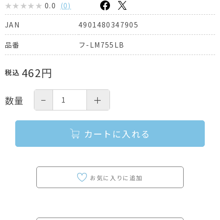
0.0
(
0
)
4901480347905
JAN
フ-LM755LB
品番
462
円
税込
−
＋
数量
カートに入れる