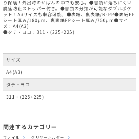
り保護！外出時のかばんの中でも安心。●書類が落ちにくい
脱落防止ストッパー付き。●書類の分類が可能なダブルポケ
ット！A3サイズも収容可能。●表紙、裏表紙/R-PP●表紙PP
シート厚み/180μm、裏表紙PPシート厚み/750μm●サイ
ズ：A4(A3)
●タテ・ヨコ：311・(225+225)
サイズ
A4(A3)
タテ・ヨコ
311・(225+225)
関連するカテゴリー
ファイル
クリヤーホルダー