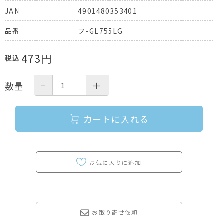
4901480353401
JAN
フ-GL755LG
品番
473
円
税込
−
＋
数量
カートに入れる
お取り寄せ依頼