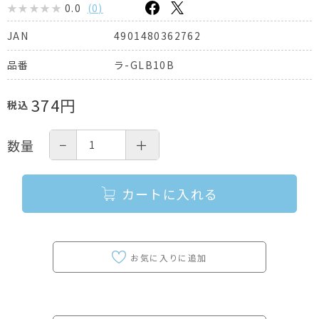
0.0
(
0
)
4901480362762
JAN
ラ-GLB10B
品番
374
円
税込
−
＋
数量
カートに入れる