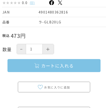
0.0
(
0
)
4901480362816
JAN
ラ-GLB20LG
品番
473
円
税込
−
＋
数量
カートに入れる