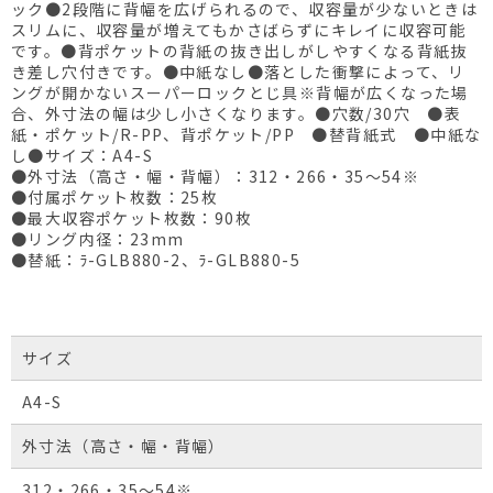
ック●2段階に背幅を広げられるので、収容量が少ないときは
スリムに、収容量が増えてもかさばらずにキレイに収容可能
です。●背ポケットの背紙の抜き出しがしやすくなる背紙抜
き差し穴付きです。●中紙なし●落とした衝撃によって、リ
ングが開かないスーパーロックとじ具※背幅が広くなった場
合、外寸法の幅は少し小さくなります。●穴数/30穴 ●表
紙・ポケット/R-PP、背ポケット/PP ●替背紙式 ●中紙な
し●サイズ：A4-S
●外寸法（高さ・幅・背幅）：312・266・35～54※
●付属ポケット枚数：25枚
●最大収容ポケット枚数：90枚
●リング内径：23mm
●替紙：ﾗ-GLB880-2、ﾗ-GLB880-5
サイズ
A4-S
外寸法（高さ・幅・背幅）
312・266・35～54※