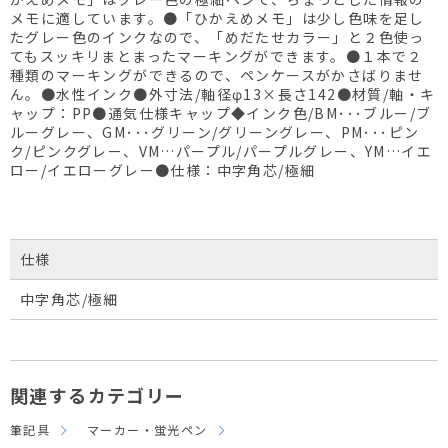
メモに適しています。●「ひかえめメモ」は少し色味を足し
たグレー色のインクなので、「めだたせカラー」と２色使っ
てもスッキリまとまったマーキングができます。●１本で２
種類のマーキングができるので、ペンケースがかさばりませ
ん。●水性インク●外寸法/軸径φ13×長さ142●材質/軸・キ
ャップ：PP●通気仕様キャップ◆インク色/BM･･･ブルー/ブ
ルーグレー、GM･･･グリーン/グリーングレー、PM･･･ピン
ク/ピンクグレー、VM…パープル/パープルグレー、YM…イエ
ロー/イエローグレー●仕様：中字角芯/極細
仕様
中字角芯/極細
関連するカテゴリー
筆記具
マーカー・蛍光ペン