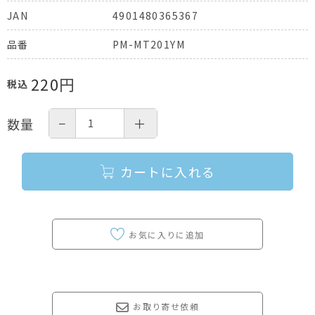
4901480365367
JAN
PM-MT201YM
品番
220
円
税込
−
＋
数量
カートに入れる
お取り寄せ依頼