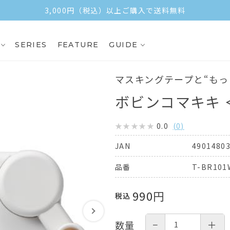
3,000円（税込）以上ご購入で送料無料
SERIES
FEATURE
GUIDE
マスキングテープと“もっと
ボビンコマキキ ＜
0.0
(
0
)
4901480
JAN
T-BR101
品番
990
円
税込
−
＋
数量