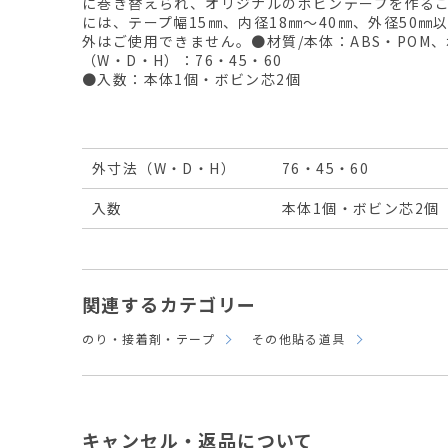
に巻き替えられ、オリジナルのボビンテープを作る
には、テープ幅15㎜、内径18㎜～40㎜、外径50
外はご使用できません。●材質/本体：ABS・POM、
（W・D・H）：76・45・60
●入数：本体1個・ボビン芯2個
外寸法（W・D・H）
76・45・60
入数
本体1個・ボビン芯2個
関連するカテゴリー
のり・接着剤・テープ
その他貼る道具
キャンセル・返品について