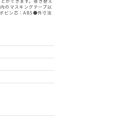
ことができます。巻き替え
㎜以内のマスキングテープ以
ボビン芯：ABS●外寸法