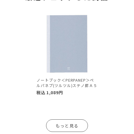
ノートブック＜PERPANEP＞ペ
ルパネプ(ツルツル)ステノ罫Ａ５
税込
1,089
円
もっと見る