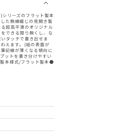
プ)シリーズのフラット製本
求した無線綴じの見開き製
走る超高平滑のオリジナル
りをできる限り無くし、な
軽いタッチで書き出せま
わえます。(紙の表面が
は筆記線が薄くなる傾向に
トプットを書き分けやすい
●製本様式/フラット製本●