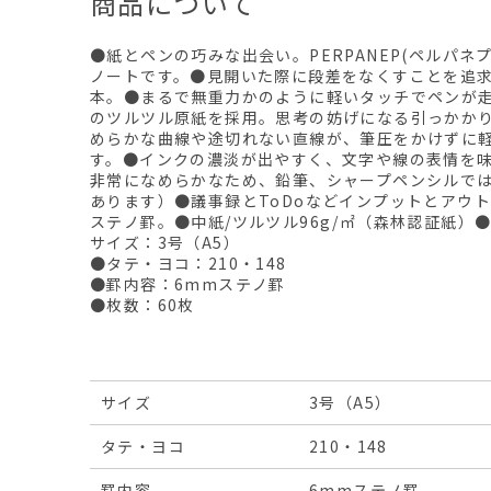
商品について
●紙とペンの巧みな出会い。PERPANEP(ペルパネ
ノートです。●見開いた際に段差をなくすことを追
本。●まるで無重力かのように軽いタッチでペンが
のツルツル原紙を採用。思考の妨げになる引っかか
めらかな曲線や途切れない直線が、筆圧をかけずに
す。●インクの濃淡が出やすく、文字や線の表情を味
非常になめらかなため、鉛筆、シャープペンシルで
あります）●議事録とToDoなどインプットとアウ
ステノ罫。●中紙/ツルツル96g/㎡（森林認証紙）
サイズ：3号（A5）
●タテ・ヨコ：210・148
●罫内容：6mmステノ罫
●枚数：60枚
サイズ
3号（A5）
タテ・ヨコ
210・148
罫内容
6mmステノ罫