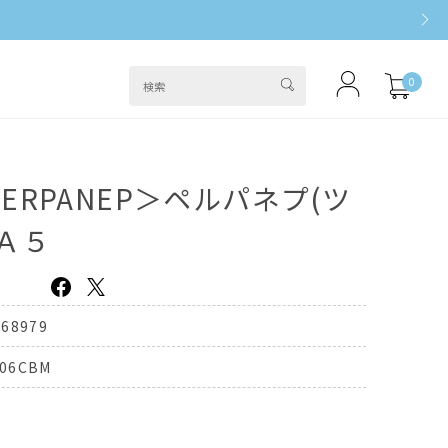
0
ERPANEP＞ペルパネプ(ツ
Ａ５
368979
06CBM