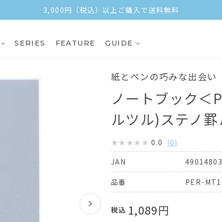
3,000円（税込）以上ご購入で送料無料
SERIES
FEATURE
GUIDE
紙とペンの巧みな出会い
ノートブック＜P
ルツル)ステノ罫
0.0
(
0
)
4901480
JAN
PER-MT1
品番
1,089
円
税込