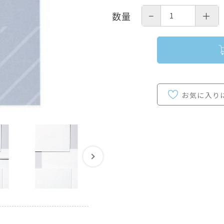
−
＋
数量