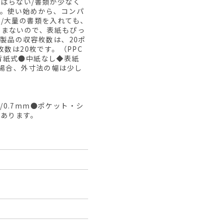
ばらない/書類が少なく
ん。使い始めから、コンパ
/大量の書類を入れても、
らまないので、表紙もぴっ
製品の収容枚数は、20ポ
数は20枚です。（PPC
替背紙式●中紙なし◆表紙
た場合、外寸法の幅は少し
/0.7mm●ポケット・シ
があります。