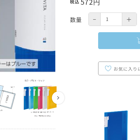
572
円
税込
−
＋
数量