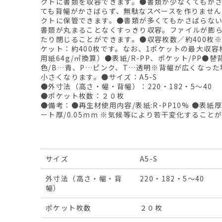
クトに書類を収容できます。●書類が少なくてもかさ
ても背幅がかさばらず、無駄なスペースを作りませ
クトに保管できます。●書類が多くてもかさばらない
書類が丸まることなくすっきり収容。ファイルが膨
たり閉じることができます。●収容枚数／約400枚※
ケット：約400枚です。なお、1ポケットの最大収容枚
用紙64g/㎡換算）●表紙/R-PP、ポケット/PP●
色/B…青、P…ピンク、T…透明※背幅が広くなっ
小さくなります。●サイズ：A5-S
●外寸法（高さ・幅・背幅）：220・182・5～40
●ポケット枚数：２０枚
●備考：●再生材使用内容/表紙:R-PP10% ●表紙厚
ート厚/0.05mm ※気候等により若干変化すること
サイズ
A5-S
外寸法（高さ・幅・背
220・182・5～40
幅）
ポケット枚数
２０枚