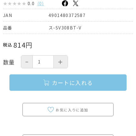
0.0
(
0
)
4901480372587
JAN
ス-SV308BT-V
品番
814
円
税込
−
＋
数量
カートに入れる