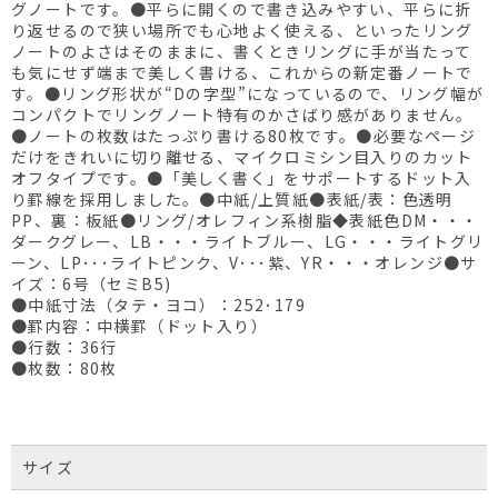
グノートです。●平らに開くので書き込みやすい、平らに折
り返せるので狭い場所でも心地よく使える、といったリング
ノートのよさはそのままに、書くときリングに手が当たって
も気にせず端まで美しく書ける、これからの新定番ノートで
す。●リング形状が“Dの字型”になっているので、リング幅が
コンパクトでリングノート特有のかさばり感がありません。
●ノートの枚数はたっぷり書ける80枚です。●必要なページ
だけをきれいに切り離せる、マイクロミシン目入りのカット
オフタイプです。●「美しく書く」をサポートするドット入
り罫線を採用しました。●中紙/上質紙●表紙/表：色透明
PP、裏：板紙●リング/オレフィン系樹脂◆表紙色DM・・・
ダークグレー、LB・・・ライトブルー、LG・・・ライトグリ
ーン、LP･･･ライトピンク、V･･･紫、YR・・・オレンジ●サ
イズ：6号（セミB5)
●中紙寸法（タテ・ヨコ）：252･179
●罫内容：中横罫（ドット入り）
●行数：36行
●枚数：80枚
サイズ