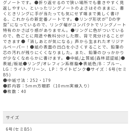
グノートです。●折り返せるので狭い場所でも書きやすく見
返しやすい、といったリングノートのよさはそのままに、書
くときリングに手が当たっても気にせず端まで美しく書け
る、これからの新定番ノートです。●リング形状が“Dの字
型”になっているので、リング幅がコンパクトでリングノート
特有のかさばり感がありません。●リングに色がついている
ので、色ごとに用途や教科分けした際、背で見分けることが
できます●「消しあとが気になる」声から生まれたオリジナ
ルペーパー！●紙の表面の凹凸を小さくすることで、鉛筆の
芯の汚れが残りにくくなりました。また、鉛筆のひっかかり
が少なくなめらかに書けます。●中紙/上質紙(森林認証紙)●
表紙/板紙●リング/オレフィン系樹脂◆表紙色/B：ブルー、
LG：ライトグリーン、LP：ライトピンク●サイズ：6号(セミ
B5)
●中紙寸法：252・179
●罫内容：5mm方眼罫（10mm実線入り）
●枚数：40
サイズ
6号(セミB5)