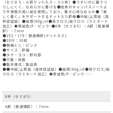
（セミＢ５・Ａ罫ドット入り・３０枚）●うすいのに裏うつ
りしにくく、なめらかに書ける●従来のキャンパスノートよ
り平滑度の高い紙を使用しており、書き心地なめらか●「美
しく書く」をサポートするドット入り罫線●中紙/上質紙（森
林認証紙）●紙厚/60g/㎡●背クロス/紙クロス（ラミネート
加工）◆表紙色/P…ピンク-●6号（セミＢ5）：A罫（普通横
罫）：7mm
●252・179：普通横罫(ドット入り)
●30行：30枚
●無線とじ：ピンク
●サイズ：罫幅
●タテ・ヨコ：罫内容
●行数：枚数
●製本様式：製品色
●●中紙/上質紙（森林認証紙）●紙厚/60g/㎡●背クロス/紙
クロス（ラミネート加工）◆表紙色/P…ピンク-：-
6号（セミＢ5）
A罫（普通横罫）：7mm