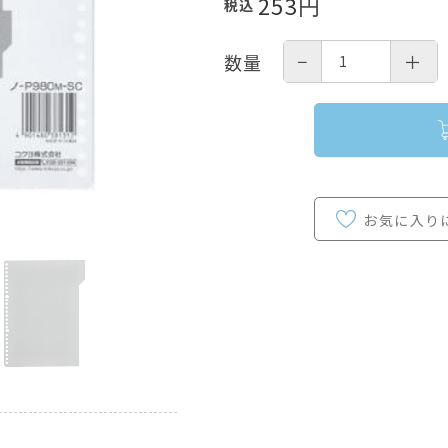
253
円
税込
−
＋
数量