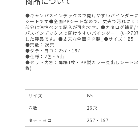
商品について
●キャンパスインデックスで開けやすいバインダー
シートです●全面PPシートなので、丈夫で汚れにく
部分は油性ペンで記入が可能です。●カタログ補足/
パスインデックスで開けやすいバインダー」(ﾙｰP737L
した製品です。●丈夫な全面ＰＰ製_●サイズ：B5
●穴数：26穴
●タテ・ヨコ：257・197
●仕様：2色・5山
●セット内容：扉紙1枚・PP製カラー見出しシート5枚(淡
枚)
サイズ
B5
穴数
26穴
タテ・ヨコ
257・197