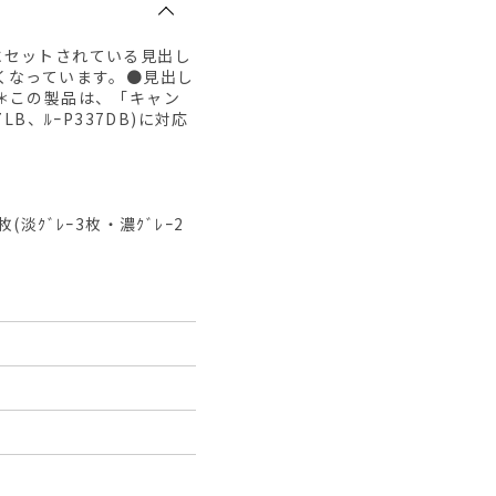
にセットされている見出し
くなっています。●見出し
＊この製品は、「キャン
B、ﾙｰP337DB)に対応
ｸﾞﾚｰ3枚・濃ｸﾞﾚｰ2