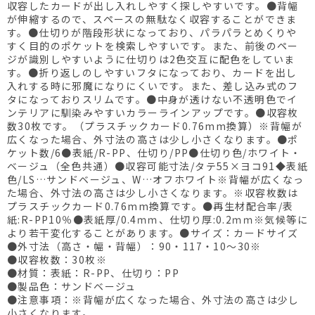
収容したカードが出し入れしやすく探しやすいです。●背幅
が伸縮するので、スペースの無駄なく収容することができま
す。●仕切りが階段形状になっており、パラパラとめくりや
すく目的のポケットを検索しやすいです。また、前後のペー
ジが識別しやすいように仕切りは2色交互に配色をしていま
す。●折り返しのしやすいフタになっており、カードを出し
入れする時に邪魔になりにくいです。また、差し込み式のフ
タになっておりスリムです。●中身が透けない不透明色でイ
ンテリアに馴染みやすいカラーラインアップです。●収容枚
数30枚です。（プラスチックカード0.76mm換算）※背幅が
広くなった場合、外寸法の高さは少し小さくなります。●ポ
ケット数/6●表紙/R-PP、仕切り/PP●仕切り色/ホワイト・
ベージュ（全色共通）●収容可能寸法/タテ55×ヨコ91◆表紙
色/LS…サンドベージュ、W…オフホワイト※背幅が広くなっ
た場合、外寸法の高さは少し小さくなります。※収容枚数は
プラスチックカード0.76mm換算です。●再生材配合率/表
紙:R-PP10％●表紙厚/0.4ｍｍ、仕切り厚:0.2ｍｍ※気候等に
より若干変化することがあります。●サイズ：カードサイズ
●外寸法（高さ・幅・背幅）：90・117・10～30※
●収容枚数：30枚※
●材質：表紙：R-PP、仕切り：PP
●製品色：サンドベージュ
●注意事項：※背幅が広くなった場合、外寸法の高さは少し
小さくなります。