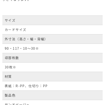
サイズ
カードサイズ
外寸法（高さ・幅・背幅）
90・117・10～30※
収容枚数
30枚※
材質
表紙：R-PP、仕切り：PP
製品色
サンドベージュ