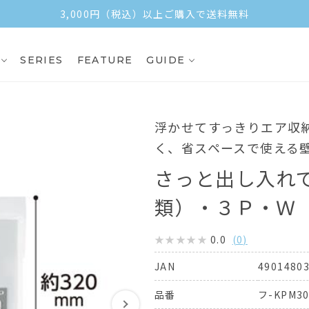
3,000円（税込）以上ご購入で送料無料
SERIES
FEATURE
GUIDE
浮かせてすっきりエア収
く、省スペースで使える
さっと出し入れ
類）・３Ｐ・Ｗ
0.0
(
0
)
4901480
JAN
フ-KPM30
品番