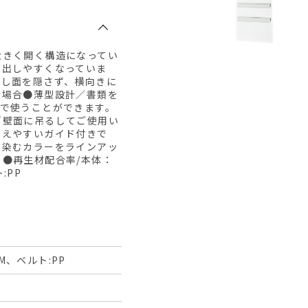
大きく開く構造になってい
り出しやすくなっていま
出し面を隠さず、横向きに
の場合●薄型設計／書類を
スで使うことができます。
／壁面に吊るしてご使用い
揃えやすいガイド付きで
馴染むカラーをラインアッ
●再生材配合率/本体：
:PP
OM、ベルト:PP