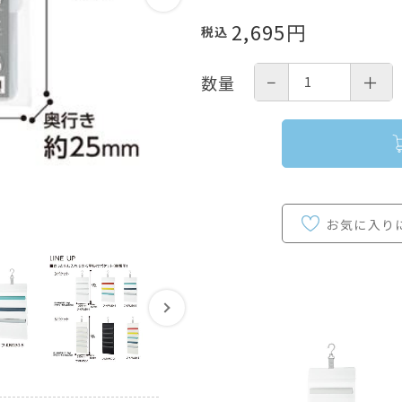
2,695
円
税込
−
＋
数量