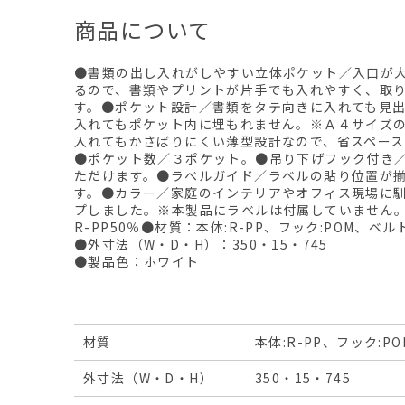
商品について
●書類の出し入れがしやすい立体ポケット／入口が
るので、書類やプリントが片手でも入れやすく、取
す。●ポケット設計／書類をタテ向きに入れても見
入れてもポケット内に埋もれません。※Ａ４サイズ
入れてもかさばりにくい薄型設計なので、省スペー
●ポケット数／３ポケット。●吊り下げフック付き
ただけます。●ラベルガイド／ラベルの貼り位置が
す。●カラー／家庭のインテリアやオフィス現場に
プしました。※本製品にラベルは付属していません。
R-PP50％●材質：本体:R-PP、フック:POM、ベルト
●外寸法（W・D・H）：350・15・745
●製品色：ホワイト
材質
本体:R-PP、フック:P
外寸法（W・D・H）
350・15・745