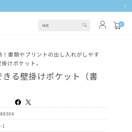
0
納！書類やプリントの出し入れがしやす
壁掛けポケット。
できる壁掛けポケット（書
388304
-1