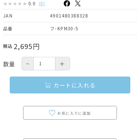
0.0
(
0
)
4901480388328
JAN
フ-KPM30-5
品番
2,695
円
税込
−
＋
数量
カートに入れる