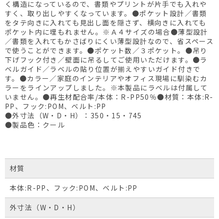
く構造になっているので、書類やプリントが片手でも入れや
すく、取り出しやすくなっています。●ポケット設計／書類
をタテ向きに入れても見出し面を隠さず、横向きに入れても
ポケット内に埋もれません。※Ａ４サイズの場合●薄型設計
／書類を入れてもかさばりにくい薄型設計なので、省スペース
で使うことができます。●ポケット数／３ポケット。●吊り
下げフック付き／壁面に吊るしてご使用いただけます。●ラ
ベルガイド／ラベルの貼り位置が揃えやすいガイド付きで
す。●カラー／家庭のインテリアやオフィス現場に馴染むカ
ラーをラインアップしました。※本製品にラベルは付属して
いません。●再生材配合率/本体：R-PP50％●材質：本体:R-
PP、フック:POM、ベルト:PP
●外寸法（W・D・H）：350・15・745
●製品色：クール
材質
本体:R-PP、フック:POM、ベルト:PP
外寸法（W・D・H）