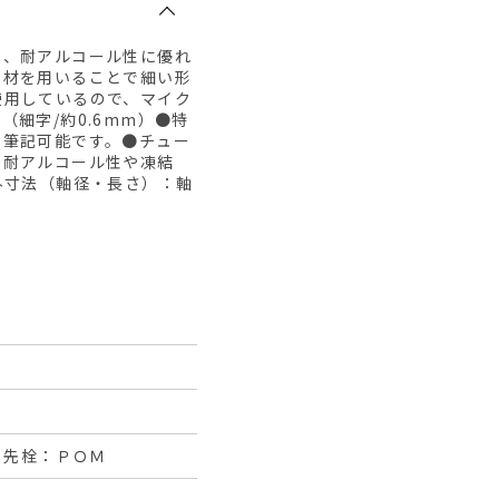
い、耐アルコール性に優れ
素材を用いることで細い形
使用しているので、マイク
細字/約0.6mm）●特
も筆記可能です。●チュー
※耐アルコール性や凍結
外寸法（軸径・長さ）：軸
・先栓：ＰＯＭ