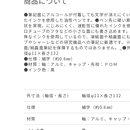
商品について
●筆記面にアルコールが付着しても文字が消えにく
たインクを使用した油性ペンです。●ペン先に硬い
状を実現。にじみにくく、速乾性に優れたインクを
ロチューブのフタなどの小さな面にも書き込めます。（
殊なインクを使用しているので、凍結面や結露面に
ブやシャーレなどの研究備品への筆記に最適です。
面/結露面筆記を保障するものではありません。_●
径φ11×長さ132
●仕様：細字（約0.6㎜）
●材質：軸：アルミ、キャップ・先栓：ＰＯＭ
●インク色：黒
外寸法（軸径・長さ）
軸径φ11×長さ132
仕様
細字（約0.6㎜）
材質
軸：アルミ、キャップ