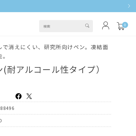
0
ルで消えにくい、研究所向けペン。凍結面
能。
ン(耐アルコール性タイプ）
388496
D