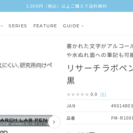
3,000円（税込）以上ご購入で送料無料
SERIES
FEATURE
GUIDE
書かれた文字がアルコー
や水ぬれ面への筆記も可
リサーチラボペ
黒
0.0
(
0
)
4901480
JAN
PM-R100
品番