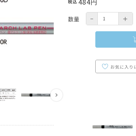
484
円
税込
−
＋
数量