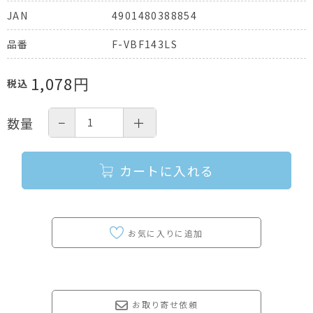
4901480388854
JAN
F-VBF143LS
品番
1,078
円
税込
−
＋
数量
カートに入れる
お取り寄せ依頼