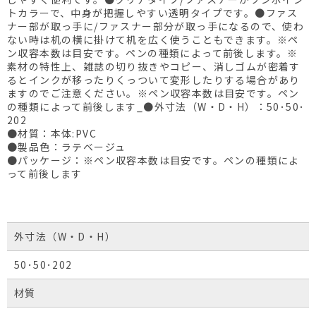
トカラーで、中身が把握しやすい透明タイプです。●ファス
ナー部が取っ手に/ファスナー部分が取っ手になるので、使わ
ない時は机の横に掛けて机を広く使うこともできます。※ペ
ン収容本数は目安です。ペンの種類によって前後します。※
素材の特性上、雑誌の切り抜きやコピー、消しゴムが密着す
るとインクが移ったりくっついて変形したりする場合があり
ますのでご注意ください。※ペン収容本数は目安です。ペン
の種類によって前後します_●外寸法（W・D・H）：50･50･
202
●材質：本体:PVC
●製品色：ラテベージュ
●パッケージ：※ペン収容本数は目安です。ペンの種類によ
って前後します
外寸法（W・D・H）
50･50･202
材質