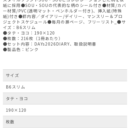
紙に採用●SOU・SOUの代表的な柄のシール付き●材質/カバ
ー材質/PVC(透明マット・ペンホルダー付き)、挿入紙(特殊
紙)付き●罫内容／ダイアリー/デイリー、マンスリー＆プロ
ジェクトスケジュール●毎月の扉ページ、フリーリスト_●サ
イズ：B6スリム
●タテ・ヨコ：190×120
●枚数：216枚（1冊あたり）
●セット内容：DAYs2026DIARY、取扱説明書
●製品色：ピンク
サイズ
B6スリム
タテ・ヨコ
190×120
枚数