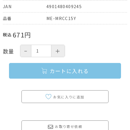
4901480409245
JAN
ME-MRCC15Y
品番
671
円
税込
−
＋
数量
カートに入れる
お取り寄せ依頼