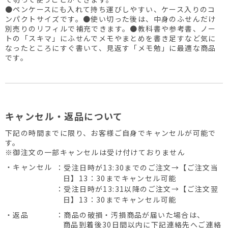
●ペンケースにも入れて持ち運びしやすい、ケース入りのコ
ンパクトサイズです。●使い切った後は、中身のふせんだけ
別売りのリフィルで補充できます。●教科書や参考書、ノー
トの「スキマ」にふせんでメモやまとめを書き足すなど気に
なったところにすぐ書いて、見返す「メモ勉」に最適な商品
です。
キャンセル・返品について
下記の時間までに限り、お客様ご自身でキャンセルが可能で
す。
※御注文の一部キャンセルは受け付けておりません
・キャンセル
：受注日時が13:30までのご注文→【ご注文当
日】13：30までキャンセル可能
：受注日時が13:31以降のご注文→【ご注文翌
日】13：30までキャンセル可能
・返品
：商品の破損・汚損商品が届いた場合は、
商品到着後30日間以内に下記連絡先へご連絡