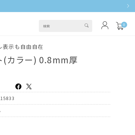
0
ル表示も自由自在
カラー) 0.8mm厚
青
415833
B