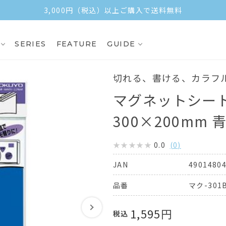
3,000円（税込）以上ご購入で送料無料
SERIES
FEATURE
GUIDE
切れる、書ける、カラフ
マグネットシート(
300×200mm 
0.0
(
0
)
4901480
JAN
マク-301
品番
1,595
円
税込