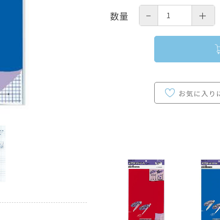
−
＋
数量