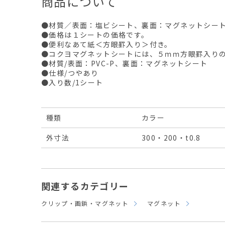
商品について
●材質／表面：塩ビシート、裏面：マグネットシー
●価格は１シートの価格です。
●便利なあて紙＜方眼罫入り＞付き。
●コクヨマグネットシートには、５ｍｍ方眼罫入り
●材質/表面：PVC-P、裏面：マグネットシート
●仕様/つやあり
●入り数/1シート
種類
カラー
外寸法
300・200・t0.8
関連するカテゴリー
クリップ・画鋲・マグネット
マグネット