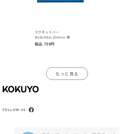
マグネットバー
W18xH8xL250mm 青
税込
759
円
もっと見る
FOLLOW US