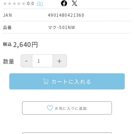
0.0
(
0
)
4901480421360
JAN
マク-501NW
品番
2,640
円
税込
−
＋
数量
カートに入れる