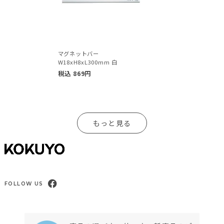
マグネットバー
W18xH8xL300mm 白
税込
869
円
もっと見る
FOLLOW US