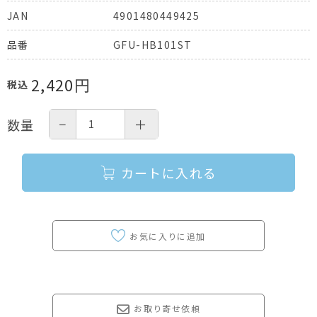
4901480449425
JAN
GFU-HB101ST
品番
2,420
円
税込
−
＋
数量
カートに入れる
お取り寄せ依頼