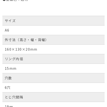
サイズ
A6
外寸法（高さ・幅・背幅）
160×130×20mm
リング内径
15mm
穴数
6穴
とじ穴間隔
19㎜