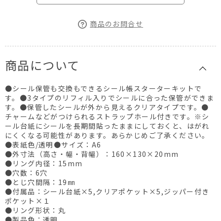
商品のお問合せ
商品について
●シール保管も交換もできるシール帳スターターキットで
す。●3タイプのリフィル入りでシールに合った保管ができま
す。●保管したシールが外から見えるクリアタイプです。●
チャームなどがつけられるストラップホール付きです。※シ
ール台紙にシールを長期間貼ったままにしておくと、はがれ
にくくなる可能性があります。あらかじめご了承ください。
●表紙色/透明●サイズ：A6
●外寸法（高さ・幅・背幅）：160×130×20mm
●リング内径：15mm
●穴数：6穴
●とじ穴間隔：19㎜
●付属品：シール台紙×5,クリアポケット×5,ジッパー付き
ポケット×１
●リング形状：丸
●製品色：透明