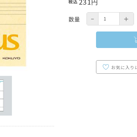
231
円
税込
−
＋
数量