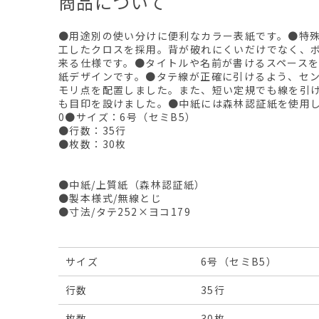
商品について
●用途別の使い分けに便利なカラー表紙です。●特
工したクロスを採用。背が破れにくいだけでなく、
来る仕様です。●タイトルや名前が書けるスペース
紙デザインです。●タテ線が正確に引けるよう、セ
モリ点を配置しました。また、短い定規でも線を引
も目印を設けました。●中紙には森林認証紙を使用
0●サイズ：6号（セミB5）
●行数：35行
●枚数：30枚
●中紙/上質紙（森林認証紙）
●製本様式/無線とじ
●寸法/タテ252×ヨコ179
サイズ
6号（セミB5）
行数
35行
枚数
30枚