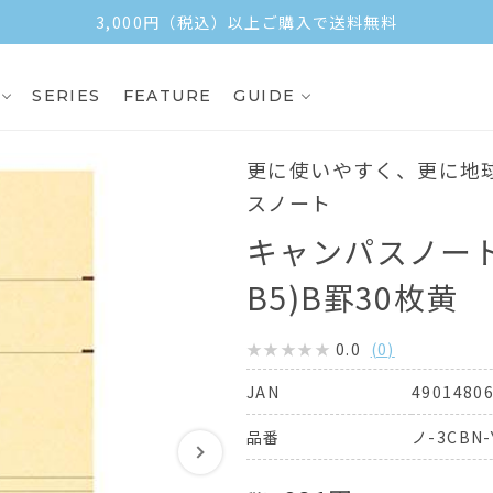
3,000円（税込）以上ご購入で送料無料
SERIES
FEATURE
GUIDE
更に使いやすく、更に地
スノート
キャンパスノート
B5)B罫30枚黄
0.0
(
0
)
4901480
JAN
ノ-3CBN-
品番