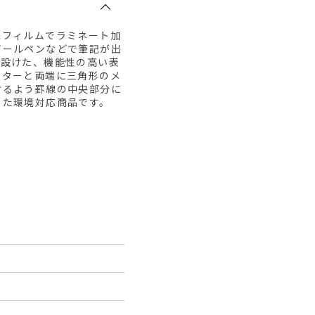
殊フィルムでラミネート加
ボールペンなどで筆記が出
を設けた、機能性の高い表
ンターと両端に三角形のメ
けるよう罫線の中央部分に
した環境対応商品です。