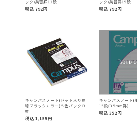
ック)英習罫13段
ック)英習罫15段
税込
792
円
税込
792
円
キャンパスノート(ドット入り罫
キャンパスノート(
線ブラックカラー)５色パックＢ
15段(3.5mm罫)
罫
税込
352
円
税込
1,155
円