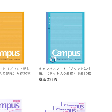
ート（プリント貼付
キャンパスノート（プリント貼付
入り罫線）Ａ罫30枚
用）（ドット入り罫線）Ｂ罫30枚
税込
253
円