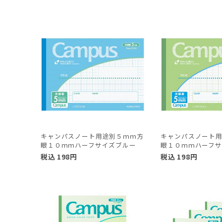
キャンパスノート用途別５ｍｍ方
キャンパスノート
眼１０ｍｍハーフサイズブルー
眼１０ｍｍハーフサ
税込
198
円
税込
198
円