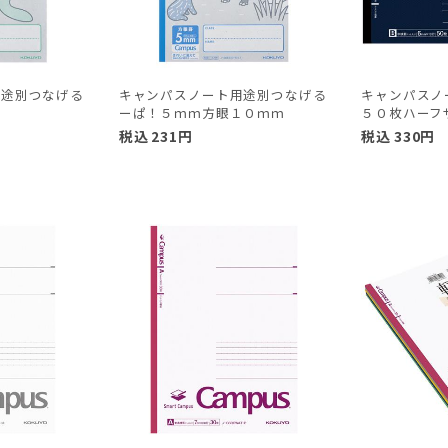
用途別つなげる
キャンパスノート用途別つなげる
キャンパスノ
ーぱ！５ｍｍ方眼１０ｍｍ
５０枚ハーフ
税込
231
円
税込
330
円