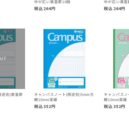
中が広い英習罫10段
中が広い英習
税込
264
円
税込
264
円
用途別)英習罫
キャンパスノート(用途別)5mm方
キャンパスノー
眼10mm実線
眼10mm実線
税込
352
円
税込
352
円