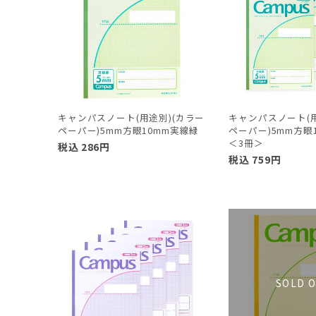
キャンパスノート(用途別)(カラー
キャンパスノート(用
ペーパー)5mm方眼10mm実線緑
ペーパー)5mm方眼
＜3冊＞
税込
286
円
税込
759
円