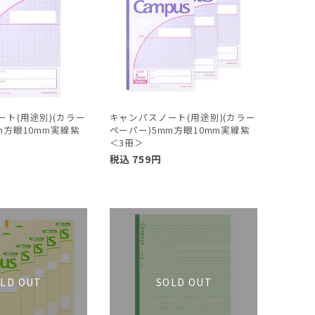
ト(用途別)(カラー
キャンパスノート(用途別)(カラー
m方眼10mm実線紫
ペーパー)5mm方眼10mm実線紫
＜3冊＞
税込
759
円