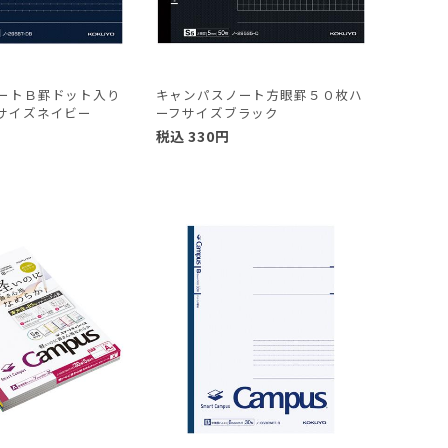
ートＢ罫ドット入り
キャンパスノート方眼罫５０枚ハ
サイズネイビー
ーフサイズブラック
税込
330
円