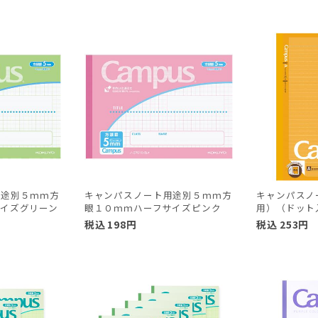
用途別５ｍｍ方
キャンパスノート用途別５ｍｍ方
キャンパスノ
イズグリーン
眼１０ｍｍハーフサイズピンク
用）（ドット
税込
198
円
税込
253
円