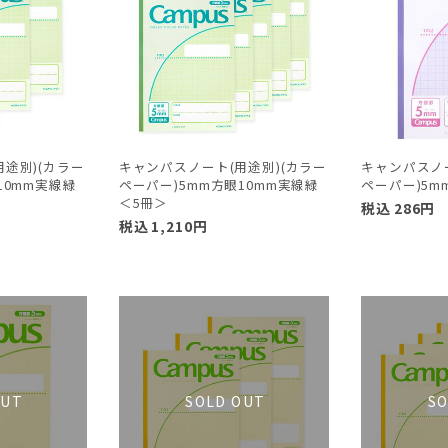
途別)(カラー
キャンパスノート(用途別)(カラー
キャンパスノー
10mm実線緑
ペーパー)5mm方眼10mm実線緑
ペーパー)5m
＜5冊＞
税込
286
円
税込
1,210
円