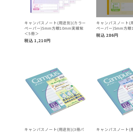
キャンパスノート(用途別)(カラー
キャンパスノート(用
ペーパー)5mm方眼10mm実線紫
ペーパー)5mm方眼
＜5冊＞
税込
286
円
税込
1,210
円
キャンパスノート(用途別)(3冊パ
キャンパスノート(用