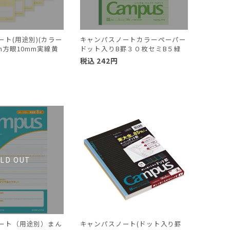
ト(用途別)(カラー
キャンパスノートカラーペーパー
m方眼10mm実線黄
ドット入りB罫３０枚セミB５緑
税込
242
円
円
ート（用途別）まん
キャンパスノート(ドット入り罫