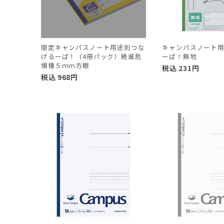
限定キャンパスノート用途別つな
キャンパスノート
げるーぱ！（4冊パック）絶滅危
ーぱ！無地
惧種５ｍｍ方眼
税込
231
円
税込
968
円