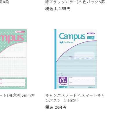
罫8段
線ブラックカラー)５色パックA罫
税込
1,155
円
ト(用途別)5mm方
キャンパスノート＜スマートキャ
ンパス＞（用途別）
税込
264
円