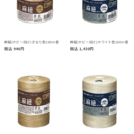
麻紐(ホビー向け)きなり色160ｍ巻
麻紐(ホビー向け)ホワイト色160ｍ巻
税込
946
円
税込
1,430
円