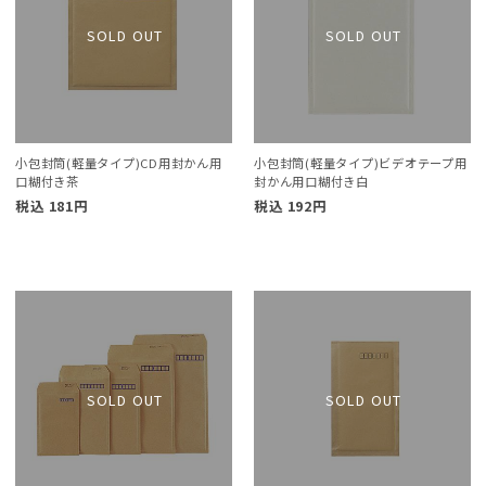
小包封筒(軽量タイプ)CD用封かん用
小包封筒(軽量タイプ)ビデオテープ用
口糊付き茶
封かん用口糊付き白
税込
181
円
税込
192
円