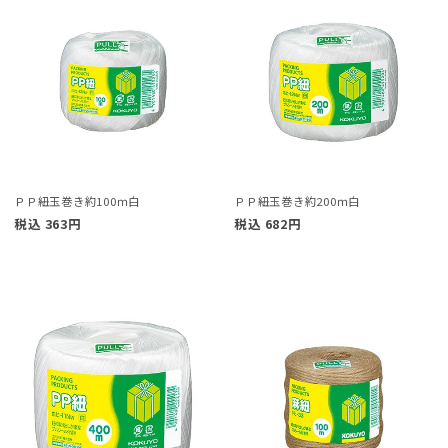
ＰＰ紐玉巻き約100ｍ白
ＰＰ紐玉巻き約200ｍ白
税込
363
円
税込
682
円