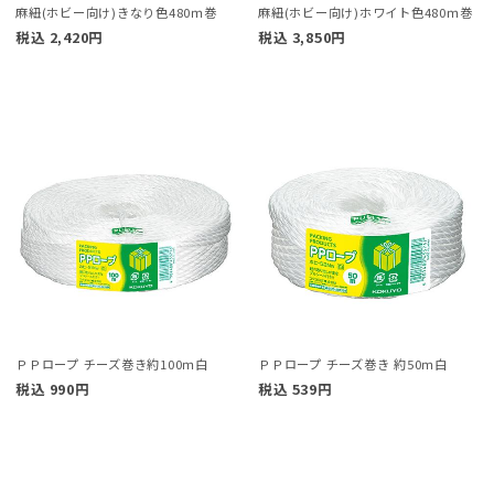
麻紐(ホビー向け)きなり色480ｍ巻
麻紐(ホビー向け)ホワイト色480ｍ巻
税込
2,420
円
税込
3,850
円
ＰＰロープ チーズ巻き約100ｍ白
ＰＰロープ チーズ巻き 約50ｍ白
税込
990
円
税込
539
円