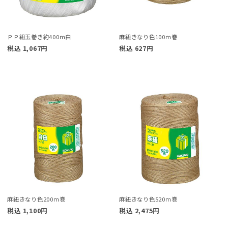
ＰＰ紐玉巻き約400ｍ白
麻紐きなり色100ｍ巻
税込
1,067
円
税込
627
円
麻紐きなり色200ｍ巻
麻紐きなり色520ｍ巻
税込
1,100
円
税込
2,475
円