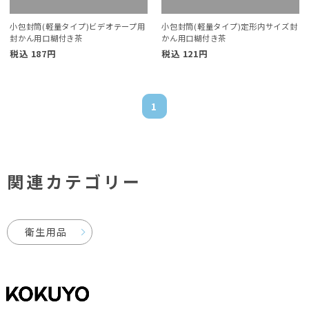
小包封筒(軽量タイプ)ビデオテープ用
小包封筒(軽量タイプ)定形内サイズ封
封かん用口糊付き茶
かん用口糊付き茶
税込
187
円
税込
121
円
1
関連カテゴリー
衛生用品