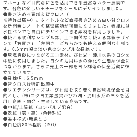
ブルー」など目的別に色を活用できる豊富なカラー展開で
す。各色に楽しいモチーフをシールにデザインしました。
●書き込める表紙＆背クロス（
※特許出願中）。タイトルなど直接書き込める白い背クロス
を新開発しノートの整理整頓が可能になりました。表紙には
水性ペンでも自由にデザインできる素材を採用しました。
●使える便利なシンプル罫。上下関係なく使える罫線デザイ
ンで「右開き」「左開き」どちらかでも使える便利な仕様で
す。6.5mm幅の淡い色のシンプルな罫線です。
●環境貢献につながるエコ素材。びわ湖・淀川水系のヨシを
中紙に使用しました。ヨシの活用は水の浄化や生態系保全に
つながります。さらに売上の一部をヨシ群落の保全活動に役
立てています。
●罫線幅：6.5mm
●背クロスは特許出願中
●リエデンシリーズは、びわ湖を取り巻く自然環境保全を目
的とし、(株)コクヨ工業滋賀がびわ湖・淀川水系のヨシを活
用し企画・開発・生産している商品です。
●中紙/上質紙（ヨシパルプ配合）
●表紙（表・裏）/色特殊紙
●製本様式/無線とじ
●白色度80%程度（ISO）