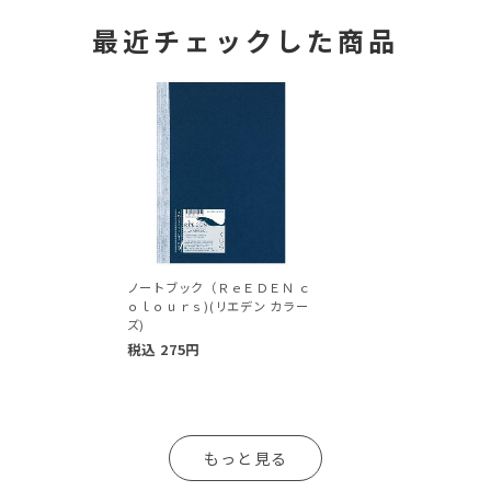
最近チェックした商品
ノートブック（ＲｅＥＤＥＮ ｃ
ｏｌｏｕｒｓ)(リエデン カラー
ズ)
税込
275
円
もっと見る