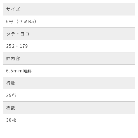
サイズ
6号（セミB5）
タテ・ヨコ
252・179
罫内容
6.5mm幅罫
行数
35行
枚数
30枚