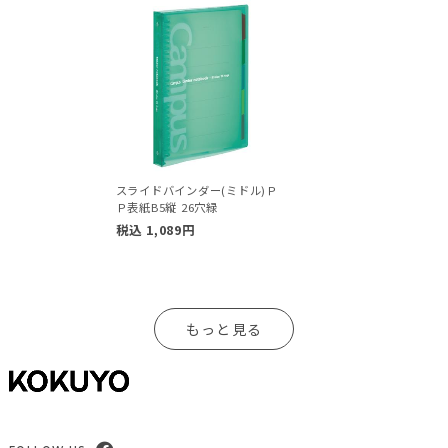
スライドバインダー(ミドル)Ｐ
Ｐ表紙B5縦 26穴緑
税込
1,089
円
もっと見る