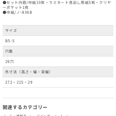
●セット内容/中紙10枚・ラミネート見出し用紙5枚・クリヤ
ーポケット1枚
●中紙/ノ-836B
サイズ
B5-S
穴数
26穴
外寸法（高さ・幅・背幅）
272・215・29
関連するカテゴリー
ノート・紙製品
バインダーノート