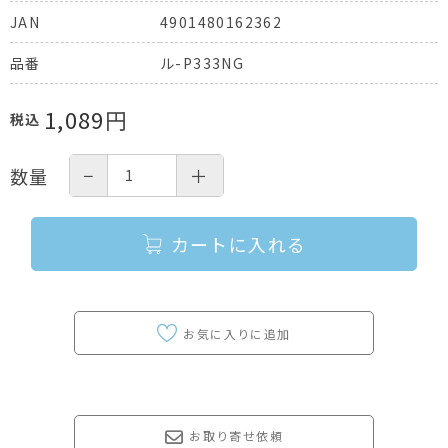
4901480162362
JAN
ル-P333NG
品番
1,089
円
税込
−
＋
数量
カートに入れる
お取り寄せ依頼