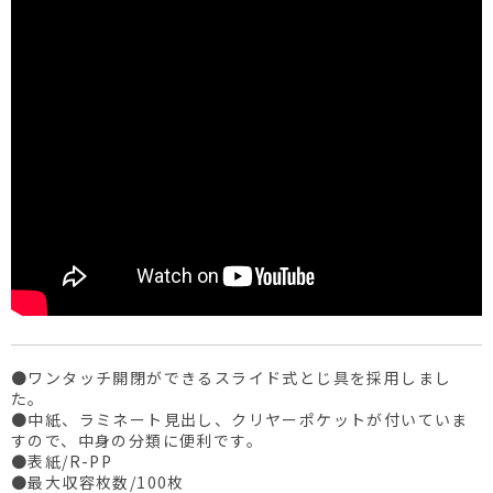
●ワンタッチ開閉ができるスライド式とじ具を採用しまし
た。
●中紙、ラミネート見出し、クリヤーポケットが付いていま
すので、中身の分類に便利です。
●表紙/R-PP
●最大収容枚数/100枚