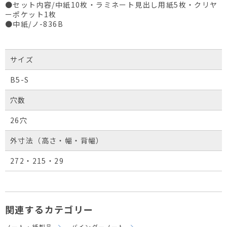
●セット内容/中紙10枚・ラミネート見出し用紙5枚・クリヤ
ーポケット1枚
●中紙/ノ-836B
サイズ
B5-S
穴数
26穴
外寸法（高さ・幅・背幅）
272・215・29
関連するカテゴリー
ノート・紙製品
バインダーノート