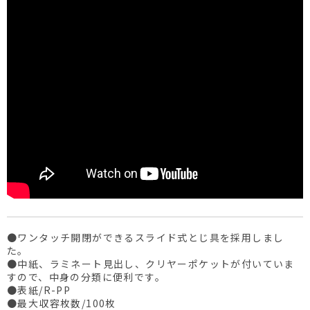
●ワンタッチ開閉ができるスライド式とじ具を採用しまし
た。
●中紙、ラミネート見出し、クリヤーポケットが付いていま
すので、中身の分類に便利です。
●表紙/R-PP
●最大収容枚数/100枚