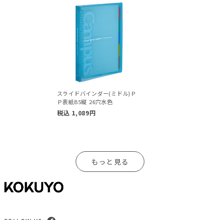
スライドバインダー(ミドル)Ｐ
Ｐ表紙B5縦 26穴水色
税込
1,089
円
もっと見る