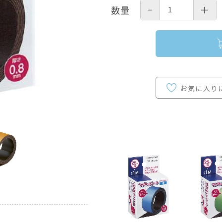
−
＋
数量