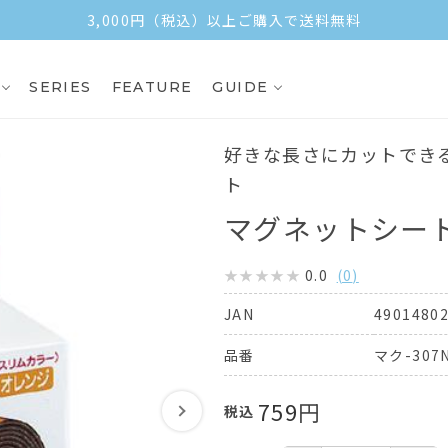
3,000円（税込）以上ご購入で送料無料
SERIES
FEATURE
GUIDE
好きな長さにカットでき
ト
マグネットシー
0.0
(
0
)
4901480
JAN
マク-307
品番
759
円
税込