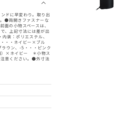
タンドに早変わり。取り出
す。●両開きファスナーな
●前面の小物スペースは、
ので、上記寸法には差が出
・内装：ポリエステル、
-2・・・ネイビー×ブル
ブラウン、-5・・・ピンク
柄）×ネイビー ＊小物ス
ご注意ください。●外寸法