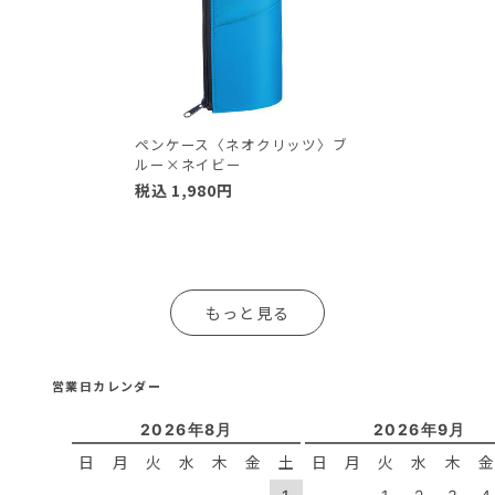
ペンケース〈ネオクリッツ〉ブ
ルー×ネイビー
税込
1,980
円
もっと見る
営業日カレンダー
2026年8月
2026年9月
日
月
火
水
木
金
土
日
月
火
水
木