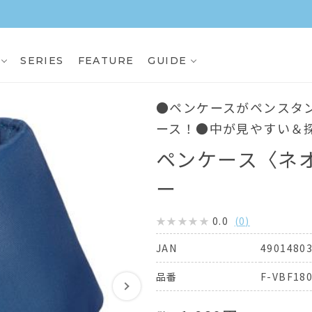
3,000円（税込）以上ご購入で送料無料
SERIES
FEATURE
GUIDE
●ペンケースがペンスタ
ース！●中が見やすい＆
ペンケース〈ネ
ー
0.0
(
0
)
4901480
JAN
F-VBF180
品番