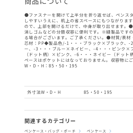
商品について
●ファスナーを開けて上半分を折り返せば、ペンス
しやすいうえに、机上の省スペースにもつながりま
ので、上部を開けるだけで、中身が取り出せます。
消しゴムなどの分類収容に便利です。※縫製品です
る場合がございます。ご了承ください。●材質/表材
芯材：PP◆製品色/-1・・・ブラック×ブラック、
ー、-3・・・ブルー×ネイビー、-4・・・ピンク×
（ドット柄）×ピンク、-6・・・ネイビー（ドット
ペースはポケットにはなっておりません。収容物に
W・D・H：85・50・195
外寸法W・D・H
85・50・195
関連するカテゴリー
ペンケース・バッグ・ポーチ
ペンケース