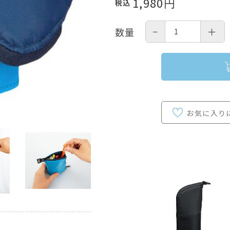
1,980
円
税込
−
＋
数量