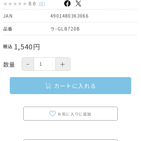
0.0
(
0
)
4901480363066
JAN
ラ-GLB720B
品番
1,540
円
税込
−
＋
数量
カートに入れる