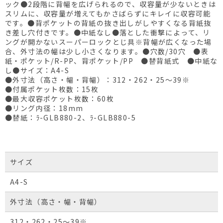
ック●2段階に背幅を広げられるので、収容量が少ないときは
スリムに、収容量が増えてもかさばらずにキレイに収容可能
です。●背ポケットの背紙の抜き出しがしやすくなる背紙抜
き差し穴付きです。●中紙なし●落とした衝撃によって、リ
ングが開かないスーパーロックとじ具※背幅が広くなった場
合、外寸法の幅は少し小さくなります。●穴数/30穴 ●表
紙・ポケット/R-PP、背ポケット/PP ●替背紙式 ●中紙な
し●サイズ：A4-S
●外寸法（高さ・幅・背幅）：312・262・25～39※
●付属ポケット枚数：15枚
●最大収容ポケット枚数：60枚
●リング内径：18mm
●替紙：ﾗ-GLB880-2、ﾗ-GLB880-5
サイズ
A4-S
外寸法（高さ・幅・背幅）
312・262・25～39※