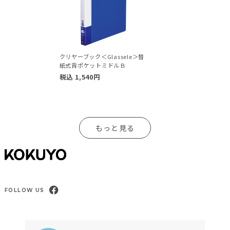
クリヤーブック＜Glassele＞替
紙式背ポケットミドルＢ
税込
1,540
円
もっと見る
FOLLOW US