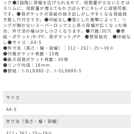
ック●2段階に背幅を広げられるので、収容量が少ないときは
スリムに、収容量が増えてもかさばらずにキレイに収容可能
です。●背ポケットの背紙の抜き出しがしやすくなる背紙抜
き差し穴付きです。●中紙なし●落とした衝撃によって、リ
ングが開かないスーパーロックとじ具※背幅が広くなった場
合、外寸法の幅は少し小さくなります。●穴数/30穴 ●表
紙・ポケット/R-PP、背ポケット/PP ●替背紙式 ●中紙な
し●サイズ：A4-S
●外寸法（高さ・幅・背幅）：312・262・25～39※
●付属ポケット枚数：15枚
●最大収容ポケット枚数：60枚
●リング内径：18mm
●替紙：ﾗ-GLB880-2、ﾗ-GLB880-5
サイズ
A4-S
外寸法（高さ・幅・背幅）
312・262・25～39※