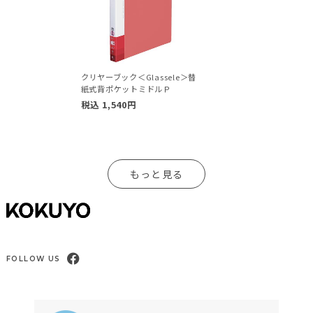
クリヤーブック＜Glassele＞替
紙式背ポケットミドルＰ
税込
1,540
円
もっと見る
FOLLOW US