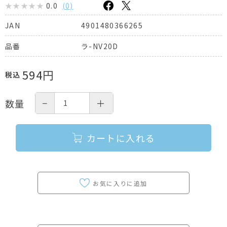
0.0
(
0
)
4901480366265
JAN
ラ-NV20D
品番
594
円
税込
−
＋
数量
カートに入れる