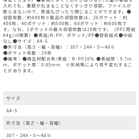
入れても、書類が丸まることなくすっきり収容。ファイルが
膨らまないので、表紙もぴったり閉じることができます。●
収容枚数／約400枚※製品の収容枚数は、20ポケット：約
400枚、40ポケット：約500枚、60ポケット：約600枚で
す。なお、1ポケットの最大収容枚数は20枚です。（PPC用紙
64g/㎡換算）●表紙/R-PP、ポケット/PP●替背紙式●中紙
なし●サイズ：A4-S
●外寸法（高さ・幅・背幅）：307・244・5～40※
●ポケット枚数：20枚
●備考：●再生材配合率/表紙：R-PP10％ ●表紙厚：0.7ｍ
ｍ、ポケット厚：0.05ｍｍ ※気候等により若干変化するこ
とがあります。
サイズ
A4-S
外寸法（高さ・幅・背幅）
307・244・5～40※