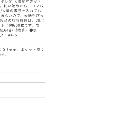
ばらない/書類が少なく
ん。使い始めから、コンパ
/大量の書類を入れても、
らまないので、表紙もぴっ
製品の収容枚数は、20ポ
ット：約600枚です。な
紙64g/㎡換算）●表
ズ：A4-S
：0.7ｍｍ、ポケット厚：
ます。