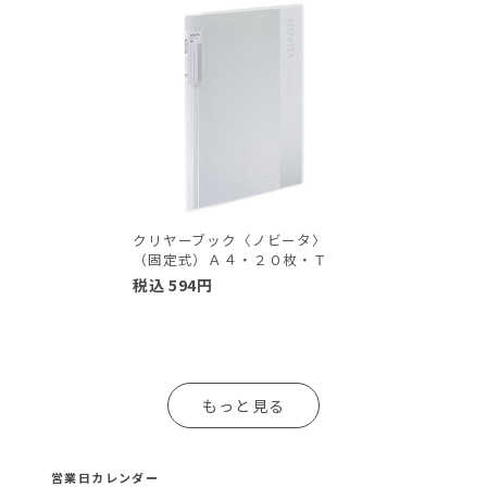
クリヤーブック〈ノビータ〉
（固定式）Ａ４・２０枚・Ｔ
税込
594
円
もっと見る
営業日カレンダー