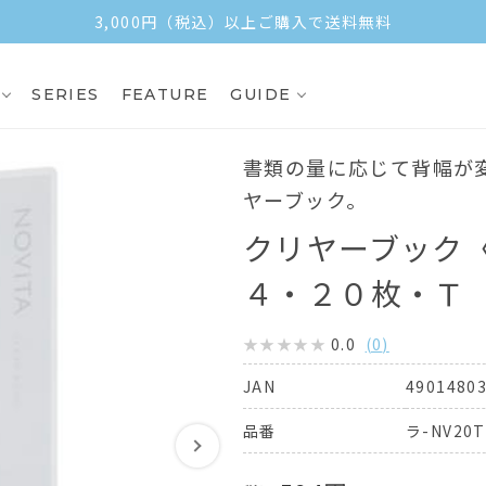
3,000円（税込）以上ご購入で送料無料
SERIES
FEATURE
GUIDE
書類の量に応じて背幅が
ヤーブック。
クリヤーブック
４・２０枚・Ｔ
0.0
(
0
)
4901480
JAN
ラ-NV20T
品番