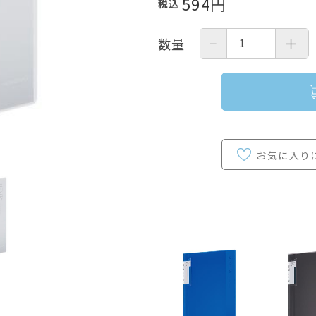
594
円
税込
−
＋
数量