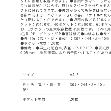
クトに書類を収容できます。●書類が少なくてもかさ
ても背幅がかさばらず、無駄なスペースを作りませ
クトに保管できます。●書類が多くてもかさばらない
書類が丸まることなくすっきり収容。ファイルが膨
たり閉じることができます。●収容枚数／約400枚※
ケット：約400枚、40ポケット：約500枚、60ポケ
お、1ポケットの最大収容枚数は20枚です。（PPC用
紙/R-PP、ポケット/PP●替背紙式●中紙なし●サイ
●外寸法（高さ・幅・背幅）：307・244・5～40※
●ポケット枚数：20枚
●備考：●再生材配合率/表紙：R-PP10％ ●表紙厚
0.05ｍｍ ※気候等により若干変化することがあり
サイズ
A4-S
外寸法（高さ・幅・背
307・244・5～40※
幅）
ポケット枚数
20枚