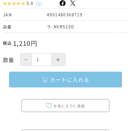
5.0
(
1
)
4901480368719
JAN
ラ-NVR510D
品番
1,210
円
税込
−
＋
数量
カートに入れる