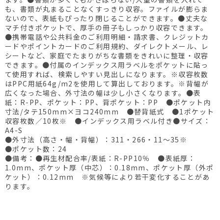
も、書類が丸まることなくすっきり収容。ファイルが膨らま
ないので、表紙もぴったり閉じることができます。●丈夫な
マチ付きポケットで、厚手の冊子もしっかり収容できます。
●携帯電話や公共料金のご利用明細・請求書、クレジットカ
ードやポイントカードのご利用規約、ダイレクトメール、レ
シートなど、家庭でたまりがちな書類をきれいに整理・収容
できます。●付属のインデックス用ラベルをポケットに貼っ
て使用すれば、検索しやすい見出しになります。※収容枚数
はPPC用紙64g/m2を使用して算出しております。※背幅が
広くなった場合、外寸法の幅は少し小さくなります。●表
紙：R-PP、ポケット：PP、背ポケット：PP ●ポケット内
寸法/タテ150mm×ヨコ240mm ●替背紙式 ●1ポケット
収容枚数／10枚※ ●インデックス用ラベル付き●サイズ：
A4-S
●外寸法（高さ・幅・背幅）：311・266・11～35※
●ポケット数：24
●備考：●再生材配合率/表紙：R-PP10％ ●表紙厚：
1.0mm、ポケット厚（中芯）：0.18mm、ポケット厚（外ポ
ケット）：0.12mm ※気候等により若干変化することがあ
ります。