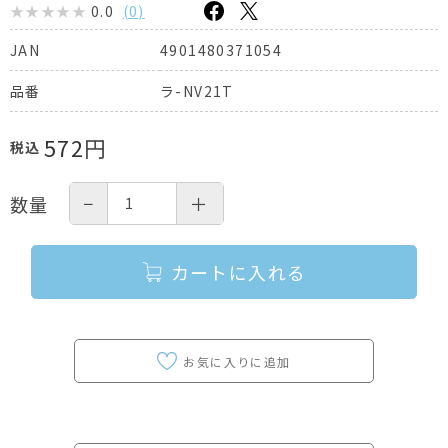
0.0
(
0
)
4901480371054
JAN
ラ-NV21T
品番
572
円
税込
−
＋
数量
カートに入れる