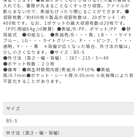
入れても、書類が丸まることなくすっきり収容。ファイルが
膨らまないので、表紙もぴったり閉じることができます。●
収容枚数／約400枚※製品の収容枚数は、20ポケット：約
400枚です。なお、1ポケットの最大収容枚数は20枚です。
（PPC用紙64g/㎡換算）●表紙/R-PP、ポケット/PP ●替
背紙式 ●中紙なし ●表紙色/B・・・青、LB・・・ライト
ブルー、LG・・・ライトグリーン、P・・・ピンク、T・・・
透明、Y・・・黄 ＊背幅が広くなった場合、外寸法の幅は」
少し小さくなります。●サイズ：B5-S
●外寸法（高さ・幅・背幅）：267・215・5～40
●ポケット枚数：２０枚
●備考：●再生材使用内容/表紙:R-PP10% ●表紙
厚/0.7mm●ポケット・シート厚/0.05mm ※気候等により若
干変化することがあります。
サイズ
B5-S
外寸法（高さ・幅・背幅）