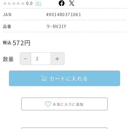
0.0
(
0
)
4901480371061
JAN
ラ-NV21Y
品番
572
円
税込
−
＋
数量
カートに入れる