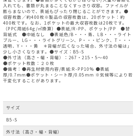
入れても、書類が丸まることなくすっきり収容。ファイルが
膨らまないので、表紙もぴったり閉じることができます。●
収容枚数／約400枚※製品の収容枚数は、20ポケット：約
400枚です。なお、1ポケットの最大収容枚数は20枚です。
（PPC用紙64g/㎡換算）●表紙/R-PP、ポケット/PP ●替
背紙式 ●中紙なし ●表紙色/B・・・青、LB・・・ライト
ブルー、LG・・・ライトグリーン、P・・・ピンク、T・・・
透明、Y・・・黄 ＊背幅が広くなった場合、外寸法の幅は」
少し小さくなります。●サイズ：B5-S
●外寸法（高さ・幅・背幅）：267・215・5～40
●ポケット枚数：２０枚
●備考：●再生材使用内容/表紙:R-PP10% ●表紙
厚/0.7mm●ポケット・シート厚/0.05mm ※気候等により若
干変化することがあります。
サイズ
B5-S
外寸法（高さ・幅・背幅）