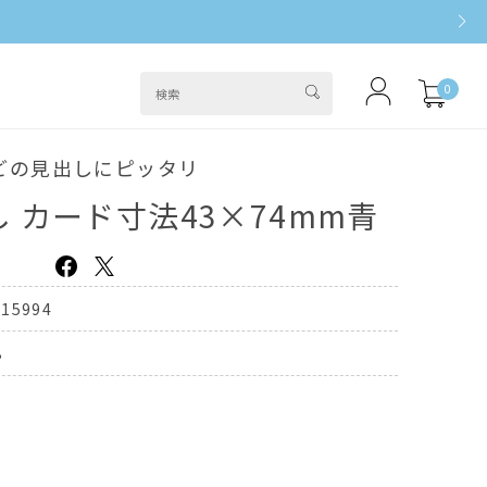
0
どの見出しにピッタリ
 カード寸法43×74mm青
415994
B