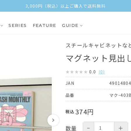
3,000円（税込）以上ご購入で送料無料
SERIES
FEATURE
GUIDE
スチールキャビネットな
マグネット見出し
0.0
(
0
)
4901480
JAN
マク-403
品番
374
円
税込
−
＋
数量