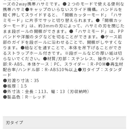
ーズの2way携帯ハサミです。●２つのモードで使える便利な
携帯ハサミ●キャップのいらないスライド機構。ハンドルを
軽く押してスライドすると、「開梱カッターモード」「ハサ
ミモード」に片手でサッと切り替えられます。●「開梱カッ
ターモード」は、約3mmの刃によって、ハサミの刃を閉じた
まま段ボールの開梱ができます。●「ハサミモード」は、PP
バンドや洋服のタグなどを切ることができます。●ケース前
部のガイドを段ボールに沿わせることで、開梱がしやすくな
ります。●紐などを通すことで、本体を吊下げることができ
るストラップホール付きです。※段ボールなどの厚い紙は切
らないでください。●材質/刃部：ステンレス、操作ハンドル
部:R-ABS、本体ケース：PC、スライダー：R-POM●再生材
配合率/ハンドル部：R-ABS10%以上●刃タイプ：スタンダ
ード
●刃渡り寸法：35
●板厚：1.5
●外寸法：全長：113、幅：13（刃収納時）
●製品色：R…レッド
刃タイプ