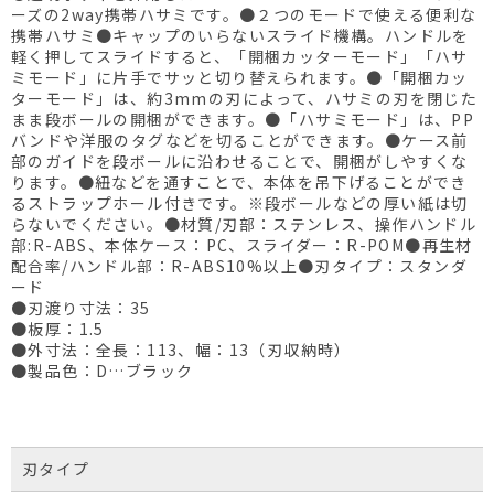
ーズの2way携帯ハサミです。●２つのモードで使える便利な
携帯ハサミ●キャップのいらないスライド機構。ハンドルを
軽く押してスライドすると、「開梱カッターモード」「ハサ
ミモード」に片手でサッと切り替えられます。●「開梱カッ
ターモード」は、約3mmの刃によって、ハサミの刃を閉じた
まま段ボールの開梱ができます。●「ハサミモード」は、PP
バンドや洋服のタグなどを切ることができます。●ケース前
部のガイドを段ボールに沿わせることで、開梱がしやすくな
ります。●紐などを通すことで、本体を吊下げることができ
るストラップホール付きです。※段ボールなどの厚い紙は切
らないでください。●材質/刃部：ステンレス、操作ハンドル
部:R-ABS、本体ケース：PC、スライダー：R-POM●再生材
配合率/ハンドル部：R-ABS10%以上●刃タイプ：スタンダ
ード
●刃渡り寸法：35
●板厚：1.5
●外寸法：全長：113、幅：13（刃収納時）
●製品色：D…ブラック
刃タイプ