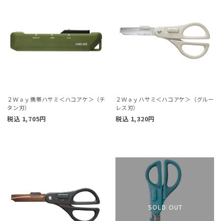
２Ｗａｙ携帯ハサミ＜ハコアケ＞（チ
２Ｗａｙハサミ＜ハコアケ＞（グルー
タン刃）
レス刃）
税込
1,705
円
税込
1,320
円